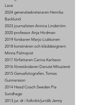
Lace
2024 generalsekreteraren Henrika
Backlund
2023 journalisten Annica Lindström
2020 professor Anja Hirdman
2019 forskaren Marjo Liukkonen
2018 konstnären och kläddesignern
Minna Palmqvist
2017 författaren Carina Karlsson
2016 föreståndaren Danuté Mituziené
2015 Genusfotografen, Tomas
Gunnarsson
2014 Head Coach Sweden Pia
Sundhage
2013 jur. dr i folkrätt/juridik Jenny