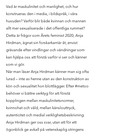
Vad är maskulinitet och manlighet, och hur
konstrueras den i media, i bildspråk, i våra
huvuden? Varför blir både kvinnan och mannen
allt mer sexualiserade i det offentliga rummet?
Detta är frågor som Årets feminist 2020, Anja
Hirdman, ägnat sin forskarkarriär åt, envist
grävande efter vindlingar och vändningar som
kan hjälpa oss att förstå varför vi ser och känner
som vi gör.
När man läser Anja Hirdman känner man sig ofta
lurad – inte av henne utan av den konstruktion av
kön och sexualitet hon blottlägger. Efter #metoo
behöver vi bättre verktyg för att förstå
kopplingen mellan maskulinitetsnormer,
kvinnohat och våld, mellan känslouttryck,
autenticitet och medial verklighetsbeskrivning.
Anja Hirdman ger oss svar, utan att för ett
ögonblick ge avkall på vetenskaplig stringens