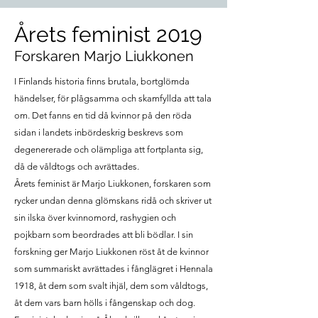
Årets feminist 2019
Forskaren Marjo Liukkonen
I Finlands historia finns brutala, bortglömda
händelser, för plågsamma och skamfyllda att tala
om. Det fanns en tid då kvinnor på den röda
sidan i landets inbördeskrig beskrevs som
degenererade och olämpliga att fortplanta sig,
då de våldtogs och avrättades.
Årets feminist är Marjo Liukkonen, forskaren som
rycker undan denna glömskans ridå och skriver ut
sin ilska över kvinnomord, rashygien och
pojkbarn som beordrades att bli bödlar. I sin
forskning ger Marjo Liukkonen röst åt de kvinnor
som summariskt avrättades i fånglägret i Hennala
1918, åt dem som svalt ihjäl, dem som våldtogs,
åt dem vars barn hölls i fångenskap och dog.