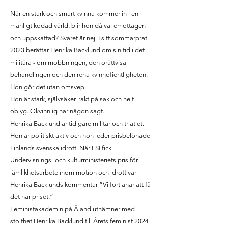
När en stark och smart kvinna kommer in i en
manligt kodad värld, blir hon då väl emottagen
och uppskattad? Svaret är nej. I sitt sommarprat
2023 berättar Henrika Backlund om sin tid i det
militära - om mobbningen, den orättvisa
behandlingen och den rena kvinnofientligheten.
Hon gör det utan omsvep.
Hon är stark, självsäker, rakt på sak och helt
oblyg. Okvinnlig har någon sagt.
Henrika Backlund är tidigare militär och triatlet.
Hon är politiskt aktiv och hon leder prisbelönade
Finlands svenska idrott. När FSI fick
Undervisnings- och kulturministeriets pris för
jämlikhetsarbete inom motion och idrott var
Henrika Backlunds kommentar “Vi förtjänar att få
det här priset.”
Feministakademin på Åland utnämner med
stolthet Henrika Backlund till Årets feminist 2024