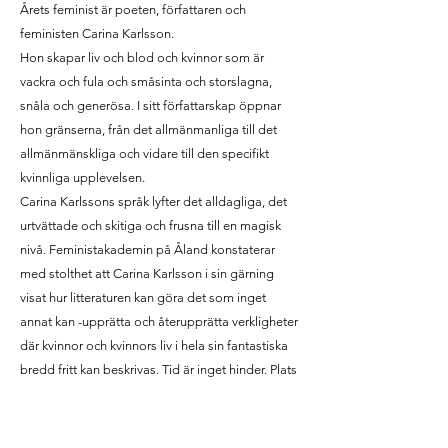
Årets feminist är poeten, författaren och
feministen Carina Karlsson.
Hon skapar liv och blod och kvinnor som är
vackra och fula och småsinta och storslagna,
snåla och generösa. I sitt författarskap öppnar
hon gränserna, från det allmänmanliga till det
allmänmänskliga och vidare till den specifikt
kvinnliga upplevelsen.
Carina Karlssons språk lyfter det alldagliga, det
urtvättade och skitiga och frusna till en magisk
nivå. Feministakademin på Åland konstaterar
med stolthet att Carina Karlsson i sin gärning
visat hur litteraturen kan göra det som inget
annat kan -upprätta och återupprätta verkligheter
där kvinnor och kvinnors liv i hela sin fantastiska
bredd fritt kan beskrivas. Tid är inget hinder. Plats
är inget hinder, bara orden finns.