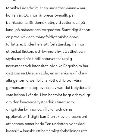
Monika Fagerholm är en underbar kvinna – var
hon än är. Och hon är precis överallt, på
barrikaderna för demokratin, vid vatten och på
land, på mässor och torgmöten. Samtidigt är hon
en produktiv och mångfaldigt prisbelönad
författare. Under hela sitt författarskap har hon
utforskat flickors och kvinnors liv, utsatthet och
styrka med näst intill naturvetenskaplig
närsynthet och intensitet. Monika Fagerholm har
gett oss en Diva, en Lola, en amerikansk flicka –
alla genom orden blivna kött och blod i våra
gemensamma upplevelser av vad det betyder att
vara kvinna i vår tid. Hon har talat högt och tydligt
om den kvävande tystnadskulturen som
omgärdar kvinnor och flickor och deras
upplevelser. Tidigt i karriären skrev en recensent
att hennes texter hade ”en underton av äcklad
hysteri” – kanske ett helt rimligt förhållningssätt