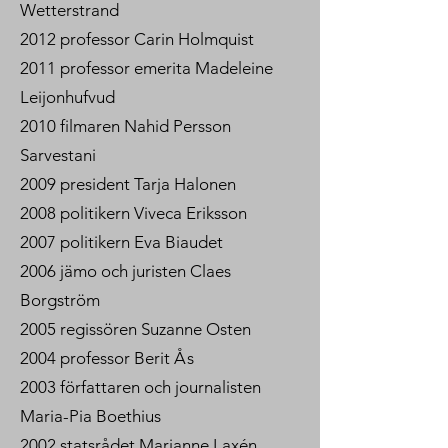
Wetterstrand
2012 professor Carin Holmquist
2011 professor emerita Madeleine
Leijonhufvud
2010 filmaren Nahid Persson
Sarvestani
2009 president Tarja Halonen
2008 politikern Viveca Eriksson
2007 politikern Eva Biaudet
2006 jämo och juristen Claes
Borgström
2005 regissören Suzanne Osten
2004 professor Berit
Ås
2003 författaren och journalisten
Maria-Pia Boethius
2002 statsrådet Marianne Laxén