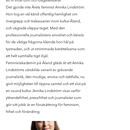
att vi viftar bort och bagatelliserar.
Det gjorde inte Årets feminist Annika Lindström.
Hon tog en väl känd offentlig hemlighet om
övergrepp och trakasserier inom kultur-Åland,
och vägrade släppa taget. Med den
professionella journalistens envishet och känsla
för de viktiga frågorna klämde hon hål på
tystnaden, och ut strömmade berättelserna som
ett helt samhälle tigit ihjäl.
Feministakademin på Åland gläds åt att Annika
Lindströms särskilda variant av grävande
journalistik, den modiga, envisa och taktfulla, nu
givit möjligheten till öppna samtal och ett slut på
en osund kultur. Annika Lindström visar varför
yttrandefrihet, pressfrihet och journalister som
gör sitt jobb är en förutsättning för feminism,
frihet och förändring.