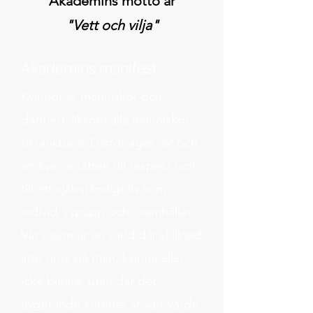
Akademins motto är
"Vett och vilja"
Akademins manifest
Kvinnor är människor och
därmed, liksom alla människor,
okränkbara. Därför äger var och
en kvinna rätten till respekt och
till ett självständigt liv som
individ, i grupp och i samhället.
Vår vision är en värld där skillnad
inte görs på man, kvinna eller
icke binära, utan där det
avgörande kriteriet är vårt värde