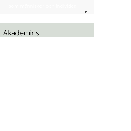
som människor och individer.
Akademins
sammansättning
Camilla Gunell, ordförande
Mia Hanström, sekreterare
Katarina Gäddnäs, Anne-Helena Sjöblom,
Barbro Sundback, Gunnevi Nordman,
Katrin Sjögren, Petra Svahnström, Maria
Widén, Siv Uppström, Nina Fellman, Lotta
Angergård, Marta Hannus och Jane
Carlsson